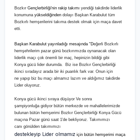
Bozkır
Gençlerbirliği'nin rakip takımı
yendiği takdirde liderlik
konumuna
yükseldiğinden
dolayı Başkan Karabulut tüm
Bozkırlı hemşerilerini takıma destek olmak için maça davet
etti.
Başkan Karabulut yayınladığı mesajında "D
eğerli Bozkırlı
hemşehrilerim pazar
günü bozkırımızda oynanacak
olan
liderlik maçı çok önemli bir
maç, hepinizin bildiği gibi
Konya
gücü lider durumda. Biz ise Bozkır
Gençlerbirliği
ikinci sıradayız arada
bir iki puanlık fark var. Onun için
ne
yapıp biz bu maçı almamız lazım
ve aldığımız takdirde
Lider oluyoruz.
Konya gücü ikinci sıraya düşüyor Ve
sonra
şampiyonluğa
gidiyor bütün merkezde ve
mahallelerimizde
bulunan bütün
hemşerimi B
ozkır Gençlerbirliği Konya Gücü
maçına
Pazar günü saat 1'de bekliyoruz. Takımımızı
canı
gönülden takımımızı
destekleyip Lider olmamız
için bütün hemşerimi maça