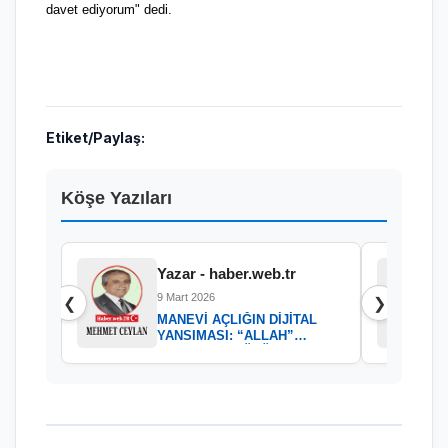
davet ediyorum" dedi.
Etiket/Paylaş:
Köşe Yazıları
Yazar - haber.web.tr
9 Mart 2026
❮
❯
MANEVİ AÇLIĞIN DİJİTAL
YANSIMASI: “ALLAH”
KELAMININ GÜCÜ