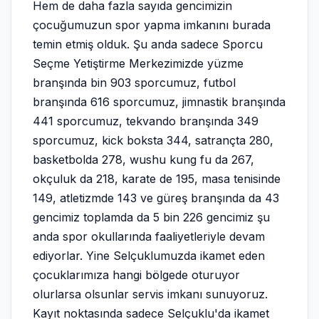
Hem de daha fazla sayıda gencimizin
çocuğumuzun spor yapma imkanını burada
temin etmiş olduk. Şu anda sadece Sporcu
Seçme Yetiştirme Merkezimizde yüzme
branşında bin 903 sporcumuz, futbol
branşında 616 sporcumuz, jimnastik branşında
441 sporcumuz, tekvando branşında 349
sporcumuz, kick boksta 344, satrançta 280,
basketbolda 278, wushu kung fu da 267,
okçuluk da 218, karate de 195, masa tenisinde
149, atletizmde 143 ve güreş branşında da 43
gencimiz toplamda da 5 bin 226 gencimiz şu
anda spor okullarında faaliyetleriyle devam
ediyorlar. Yine Selçuklumuzda ikamet eden
çocuklarımıza hangi bölgede oturuyor
olurlarsa olsunlar servis imkanı sunuyoruz.
Kayıt noktasında sadece Selçuklu'da ikamet